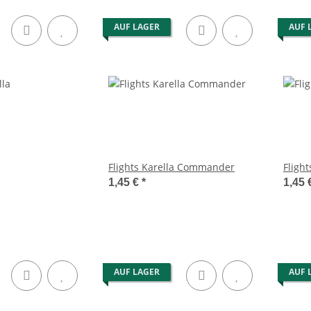
AUF LAGER
AUF 
Flights Karella Commander
Flight
1,45 €
*
1,45 
AUF LAGER
AUF 