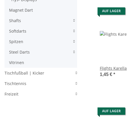
Magnet Dart
AUF LAGER
Shafts
Softdarts
Spitzen
Steel Darts
Vitrinen
Flights Karella
Tischfußball | Kicker
1,45 €
*
Tischtennis
Freizeit
AUF LAGER