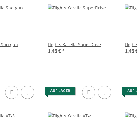
a Shotgun
Flights Karella SuperDrive
Flight
1,45 €
*
1,45 
AUF LAGER
AUF 