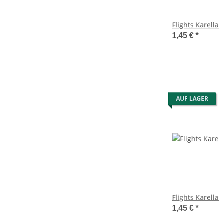
Flights Karella
1,45 €
*
AUF LAGER
Flights Karella
1,45 €
*