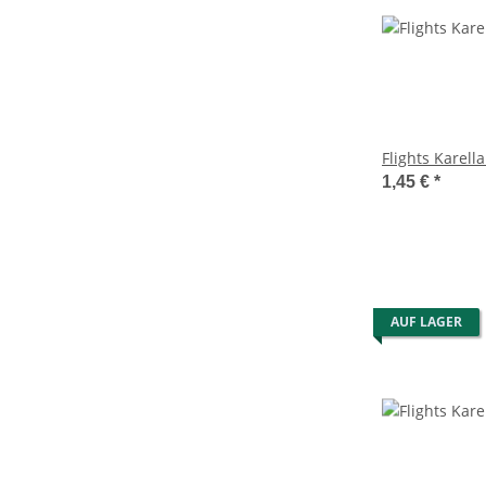
Flights Karell
1,45 €
*
AUF LAGER