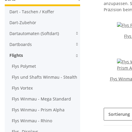
anzupassen. Si
Präzision bei
Dart - Taschen / Koffer
Dart-Zubehör
Dartautomaten (Softdart)
Fly
Dartboards
Flights
Flys Polymet
Flys und Shafts Winmau - Stealth
Flys Winma
Flys Vortex
Flys Winmau - Mega Standard
Flys Winmau - Prism Alpha
Sortierung
Flys Winmau - Rhino
Flys- Displays