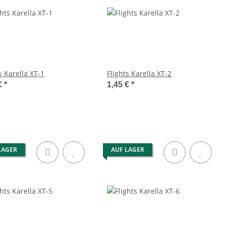
s Karella XT-1
Flights Karella XT-2
€
*
1,45 €
*
LAGER
AUF LAGER