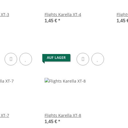
 XT-3
Flights Karella XT-4
Flight
1,45 €
*
1,45 
AUF LAGER
 XT-7
Flights Karella XT-8
1,45 €
*