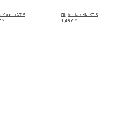
s Karella XT-5
Flights Karella XT-6
€
*
1,45 €
*