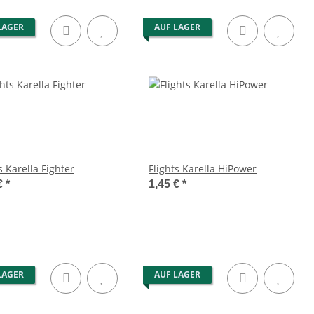
LAGER
AUF LAGER
s Karella Fighter
Flights Karella HiPower
€
*
1,45 €
*
LAGER
AUF LAGER