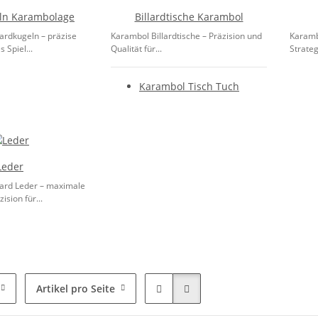
eln Karambolage
Billardtische Karambol
ardkugeln – präzise
Karambol Billardtische – Präzision und
Karamb
 Spiel...
Qualität für...
Strateg
Karambol Tisch Tuch
Leder
ard Leder – maximale
ision für...
Artikel pro Seite