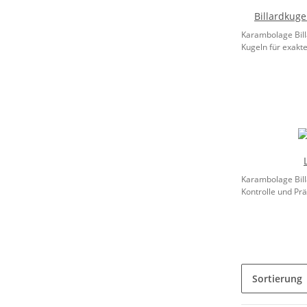
Billardkug
Karambolage Bill
Kugeln für exaktes
Karambolage Bill
Kontrolle und Präz
Sortierung