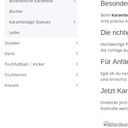
Billardtische Karambol
Besonder
Bücher
Beim
Karambo
sind präzise 
Karambolage Queues
Die richt
Leder
Snooker
Hochwertige P
die richtige A
Darts
Für Anfä
Tischfußball | Kicker
Egal ob du ne
Tischtennis
und erreichst
Freizeit
Jetzt Ka
Entdecke jetz
Kontrolle wart