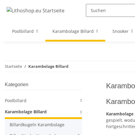
Poolbillard
Karambolage Billard
Snooker
Startseite
Karambolage Billard
Karambol
Kategorien
Karambol
Poolbillard
Karambolage Billard
Karambolage B
gespielt, wod
Billardkugeln Karambolage
Fortgeschritte