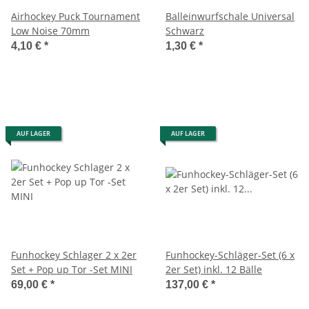
Airhockey Puck Tournament
Balleinwurfschale Universal
Low Noise 70mm
Schwarz
4,10 €
*
1,30 €
*
AUF LAGER
AUF LAGER
Funhockey Schlager 2 x 2er
Funhockey-Schläger-Set (6 x
Set + Pop up Tor -Set MINI
2er Set) inkl. 12 Bälle
69,00 €
*
137,00 €
*