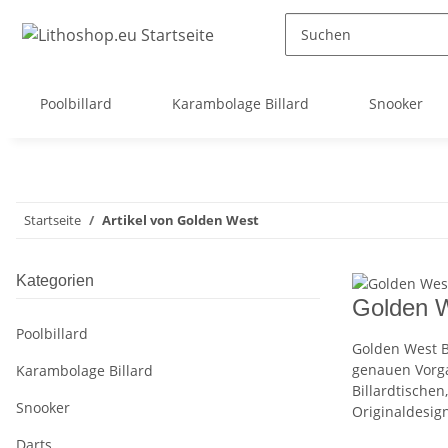
Poolbillard
Karambolage Billard
Snooker
Startseite
Artikel von Golden West
Kategorien
Golden 
Poolbillard
Golden West B
genauen Vorga
Karambolage Billard
Billardtische
Snooker
Originaldesig
Darts