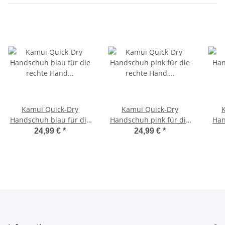
Kamui Quick-Dry
Kamui Quick-Dry
Handschuh blau für die
Handschuh pink für die
Hands
rechte Hand XXL, XL, L,
rechte Hand, XXL, XL, L,
rech
24,99 €
*
24,99 €
*
M, S, XS
M, S, XS