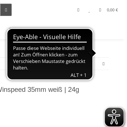
0,00 €
Freizeit
 Winspeed 35mm weiß | 24g