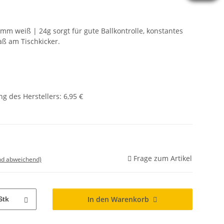
mm weiß | 24g sorgt für gute Ballkontrolle, konstantes
aß am Tischkicker.
g des Herstellers
:
6,95 €
Frage zum Artikel
nd abweichend)
In den Warenkorb
Stk