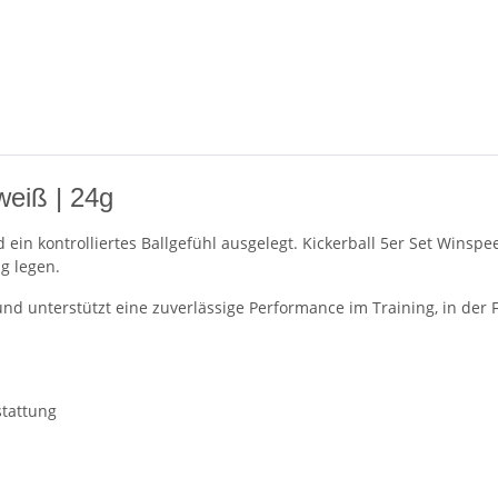
weiß | 24g
nd ein kontrolliertes Ballgefühl ausgelegt. Kickerball 5er Set Wins
g legen.
und unterstützt eine zuverlässige Performance im Training, in der 
stattung