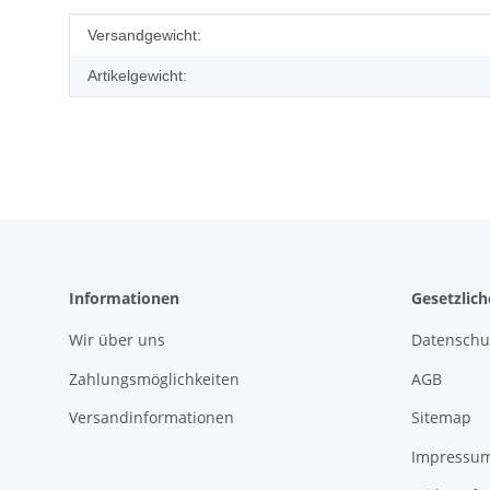
Produkteigenschaft
Wert
Versandgewicht:
Artikelgewicht:
Informationen
Gesetzlic
Wir über uns
Datenschu
Zahlungsmöglichkeiten
AGB
Versandinformationen
Sitemap
Impressu