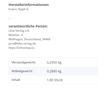
Herstellerinformationen:
Eckert, Ralph G.
, ,
verantwortliche Person:
Litho-Verlag e.K.
Mittelstr. 4
Wolfhagen, Deutschland, 34466
post@litho-verlag.de
https://Lithoshop.eu
Produkteigenschaft
Wert
0,2950 kg
Versandgewicht:
0,2880
kg
Artikelgewicht:
1,00 Stück
Inhalt: