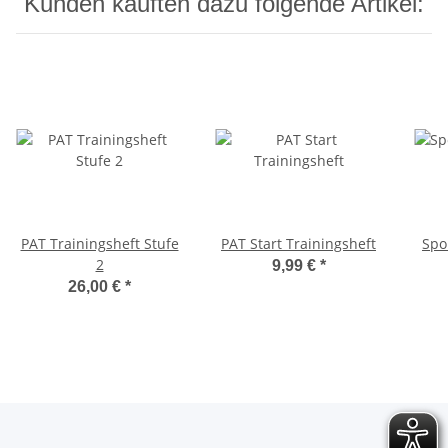
Kunden kauften dazu folgende Artikel:
PAT Trainingsheft Stufe
PAT Start Trainingsheft
Spo
2
9,99 €
*
26,00 €
*