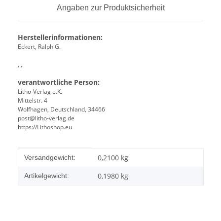
Angaben zur Produktsicherheit
Herstellerinformationen:
Eckert, Ralph G.
, ,
verantwortliche Person:
Litho-Verlag e.K.
Mittelstr. 4
Wolfhagen, Deutschland, 34466
post@litho-verlag.de
https://Lithoshop.eu
Produkteigenschaft
Wert
0,2100 kg
Versandgewicht:
0,1980
kg
Artikelgewicht: